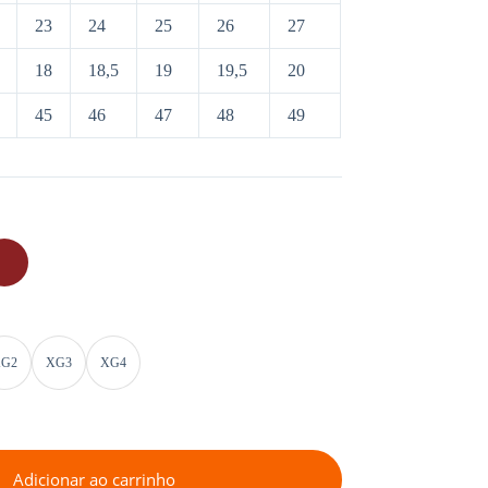
23
24
25
26
27
18
18,5
19
19,5
20
45
46
47
48
49
G2
XG3
XG4
Adicionar ao carrinho