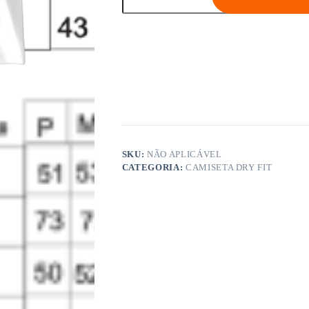
fit
-
Simulação de frete
(kombi
navy
espessa)
quantidade
SKU:
NÃO APLICÁVEL
CATEGORIA:
CAMISETA DRY FIT