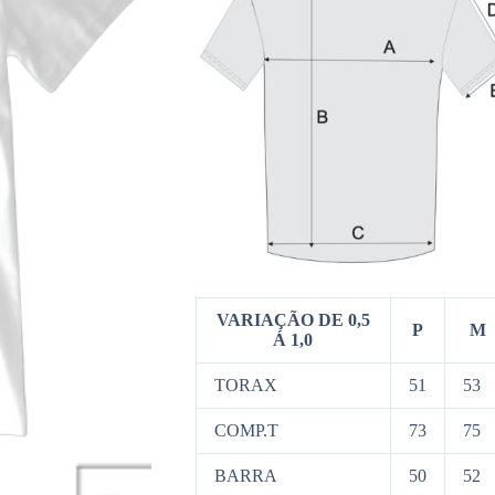
VARIAÇÃO DE 0,5
P
M
Á 1,0
TORAX
51
53
COMP.T
73
75
BARRA
50
52