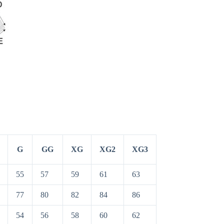
G
GG
XG
XG2
XG3
55
57
59
61
63
77
80
82
84
86
54
56
58
60
62