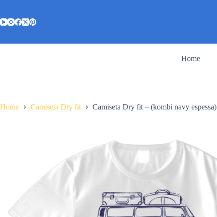
Pular
para
o
conteúdo
Home
Home
Camiseta Dry fit
Camiseta Dry fit – (kombi navy espessa)