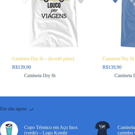
Camiseta Dry fit – (kombi preto)
Camiseta Dry fit
R$
139,90
R$
139,90
Camiseta Dry fit
Camiseta D
Em alta agora
Copo Térmico em Aço Inox
Camiseta
(verde) – Logo Kombi
carimbo v