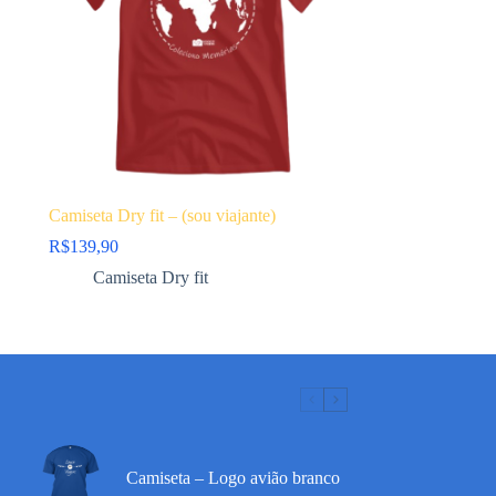
Camiseta Dry fit – (sou viajante)
R$
139,90
Camiseta Dry fit
Camiseta – Logo avião branco