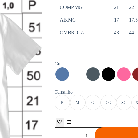
COMP.MG
21
22
AB.MG
17
17,5
OMBRO. Á
43
44
Cor
Tamanho
P
M
G
GG
XG
X
Camiseta
Dry