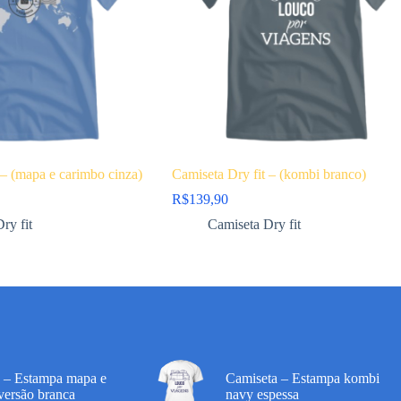
 – (mapa e carimbo cinza)
Camiseta Dry fit – (kombi branco)
R$
139,90
ry fit
Camiseta Dry fit
 – Estampa mapa e
Camiseta – Estampa kombi
ersão branca
navy espessa