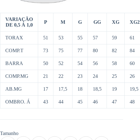
VARIAÇÃO
P
M
G
GG
XG
XG2
DE 0,5 Á 1,0
TORAX
51
53
55
57
59
61
COMP.T
73
75
77
80
82
84
BARRA
50
52
54
56
58
60
COMP.MG
21
22
23
24
25
26
AB.MG
17
17,5
18
18,5
19
19,5
OMBRO. Á
43
44
45
46
47
48
Tamanho