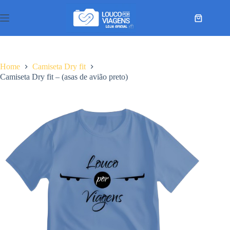
Pular
para
Carrinho
o
conteúdo
Home
Camiseta Dry fit
Camiseta Dry fit – (asas de avião preto)