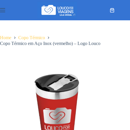
Pular
para
Carrinho
o
conteúdo
Home
Copo Térmico
Copo Térmico em Aço Inox (vermelho) – Logo Louco