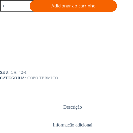
Copo
Adicionar ao carrinho
Térmico
em
Simulação de frete
Aço
Inox
(azul)
-
Logo
Louco
quantidade
SKU:
CA_42-1
CATEGORIA:
COPO TÉRMICO
Descrição
Informação adicional