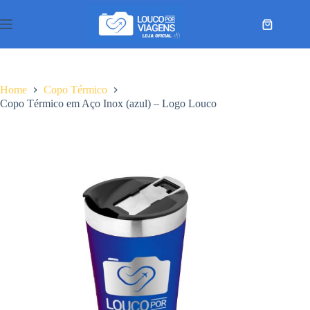
Pular
para
Carrinho
o
conteúdo
Home
Copo Térmico
Copo Térmico em Aço Inox (azul) – Logo Louco