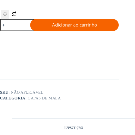
Capa
Adicionar ao carrinho
de
Mala
Simulação de frete
(asa-
de-
avião)
quantidade
SKU:
NÃO APLICÁVEL
CATEGORIA:
CAPAS DE MALA
Descrição