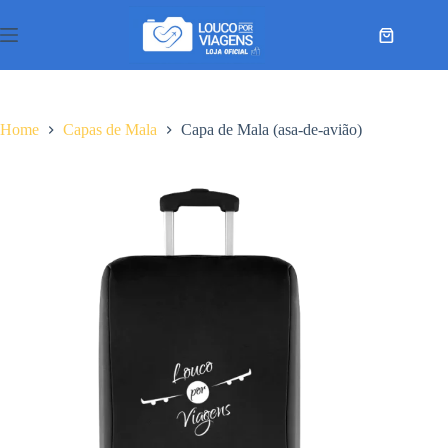
Pular
para
Carrinho
o
conteúdo
Home
Capas de Mala
Capa de Mala (asa-de-avião)