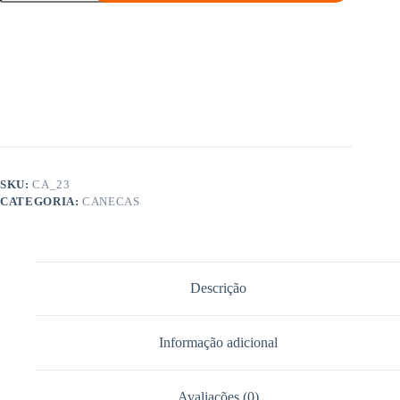
(rosa)
Simulação de frete
-
Logo
Avião
quantidade
SKU:
CA_23
CATEGORIA:
CANECAS
Descrição
Informação adicional
Avaliações (0)