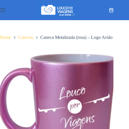
Pular
para
Carrinho
o
conteúdo
Home
Canecas
Caneca Metalizada (rosa) – Logo Avião