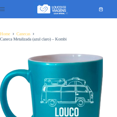
Pular
para
Carrinho
o
conteúdo
Home
Canecas
Caneca Metalizada (azul claro) – Kombi